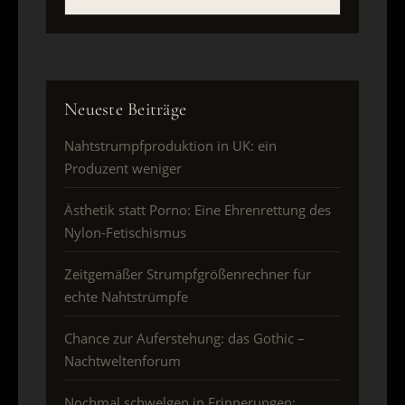
Neueste Beiträge
Nahtstrumpfproduktion in UK: ein
Produzent weniger
Ästhetik statt Porno: Eine Ehrenrettung des
Nylon-Fetischismus
Zeitgemäßer Strumpfgrößenrechner für
echte Nahtstrümpfe
Chance zur Auferstehung: das Gothic –
Nachtweltenforum
Nochmal schwelgen in Erinnerungen: